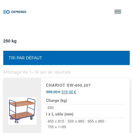
250 kg
Affichage de 1–16 sur 44 résultats
CHARIOT SW-600.207
399,00
€
315,00
€
Charge (kg)
250
l x L utile (mm)
455 x 815
555 x 965
655 x 965
755 x 1165