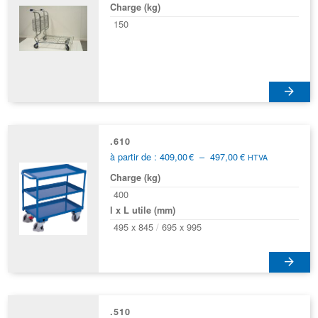
variations.
Charge (kg)
Les
150
options
peuvent
être
choisies
sur
la
page
.610
du
Plage
à partir de :
409,00
€
–
497,00
€
HTVA
produit
de
Charge (kg)
prix :
409,00€
400
à
l x L utile (mm)
497,00€
495 x 845
695 x 995
Ce
produit
a
.510