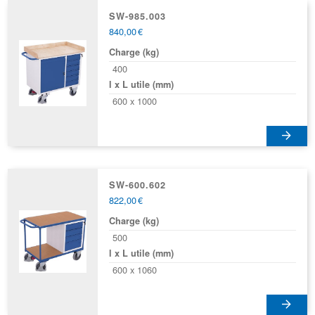
produit
page
a
SW-985.003
du
840,00
€
plusieurs
produit
variations.
Charge (kg)
Les
400
options
l x L utile (mm)
peuvent
600 x 1000
être
choisies
sur
la
page
SW-600.602
du
822,00
€
produit
Charge (kg)
500
l x L utile (mm)
600 x 1060