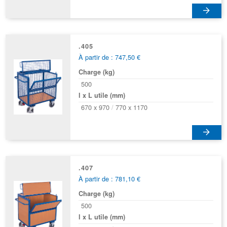
.405
À partir de : 747,50 €
Charge (kg)
500
l x L utile (mm)
670 x 970
770 x 1170
Ce
produit
a
.407
À partir de : 781,10 €
plusieurs
variations.
Charge (kg)
Les
500
options
l x L utile (mm)
peuvent