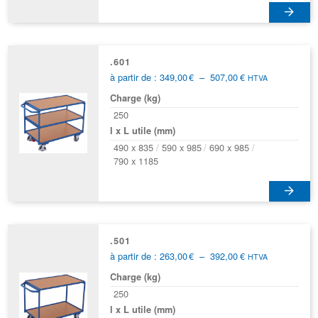
.601
Plage
à partir de :
349,00
€
–
507,00
€
HTVA
de
Charge (kg)
prix :
349,00€
250
à
l x L utile (mm)
507,00€
490 x 835
590 x 985
690 x 985
790 x 1185
Ce
produit
a
.501
Plage
à partir de :
263,00
€
–
392,00
€
plusieurs
HTVA
de
variations.
Charge (kg)
prix :
Les
263,00€
250
options
à
l x L utile (mm)