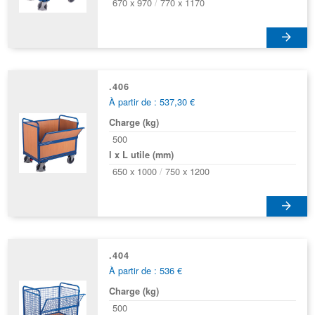
670 x 970
770 x 1170
être
choisies
sur
Ce
la
produit
page
a
.406
du
À partir de : 537,30 €
plusieurs
produit
variations.
Charge (kg)
Les
500
options
l x L utile (mm)
peuvent
650 x 1000
750 x 1200
être
choisies
sur
Ce
la
produit
page
a
.404
du
À partir de : 536 €
plusieurs
produit
variations.
Charge (kg)
Les
500