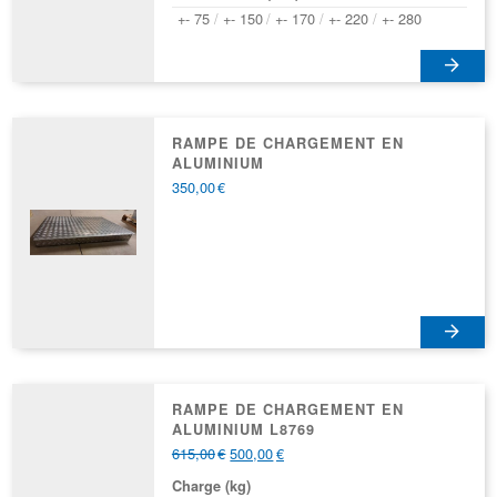
+- 75
+- 150
+- 170
+- 220
+- 280
Ce
produit
a
RAMPE DE CHARGEMENT EN
ALUMINIUM
plusieurs
350,00
€
variations.
Les
options
peuvent
être
choisies
sur
la
page
RAMPE DE CHARGEMENT EN
du
ALUMINIUM L8769
produit
615,00
€
500,00
€
Charge (kg)