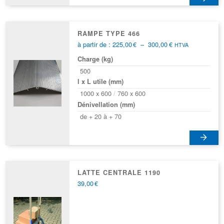
RAMPE TYPE 466
Plage
à partir de :
225,00
€
–
300,00
€
HTVA
de
Charge (kg)
prix :
225,00€
500
à
l x L utile (mm)
300,00€
1000 x 600
760 x 600
Dénivellation (mm)
de + 20 à + 70
Ce
produit
a
LATTE CENTRALE 1190
39,00
€
plusieurs
variations.
Les
options