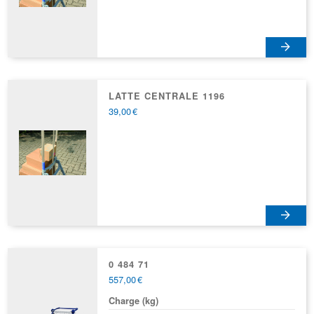
peuvent
être
choisies
sur
la
page
LATTE CENTRALE 1196
du
39,00
€
produit
0 484 71
557,00
€
Charge (kg)