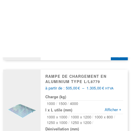
0 228 00
350,00
€
300,00
€
Charge (kg)
250
Hauteur (mm)
1200
RAMPE DE CHARGEMENT EN
ALUMINIUM TYPE L/L8779
Plage
à partir de :
505,00
€
–
1.305,00
€
HTVA
de
Charge (kg)
prix :
505,00€
1000
1500
4000
à
l x L utile (mm)
Afficher +
1.305,00€
1000 x 1000
1000 x 1200
1000 x 800
1250 x 1000
1250 x 1200
Dénivellation (mm)