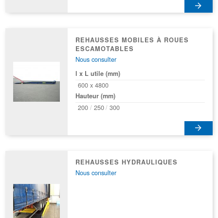
sur
Ce
la
produit
page
a
REHAUSSES MOBILES À ROUES
du
ESCAMOTABLES
plusieurs
produit
Nous consulter
variations.
Les
l x L utile (mm)
options
600 x 4800
peuvent
Hauteur (mm)
être
200
250
300
choisies
sur
Ce
la
produit
page
a
REHAUSSES HYDRAULIQUES
du
Nous consulter
plusieurs
produit
variations.
Les
options