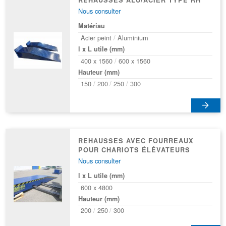
REHAUSSES ALU/ACIER TYPE RH
Nous consulter
Matériau
Acier peint
Aluminium
l x L utile (mm)
400 x 1560
600 x 1560
Hauteur (mm)
150
200
250
300
Ce
produit
a
REHAUSSES AVEC FOURREAUX
POUR CHARIOTS ÉLÉVATEURS
plusieurs
Nous consulter
variations.
Les
l x L utile (mm)
options
600 x 4800
peuvent
Hauteur (mm)
être
200
250
300
choisies