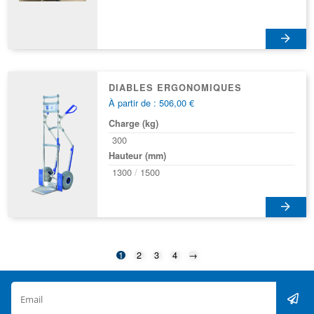
peuvent
être
choisies
sur
la
page
DIABLES ERGONOMIQUES
du
À partir de : 506,00 €
produit
Charge (kg)
300
Hauteur (mm)
1300
1500
1
2
3
4
→