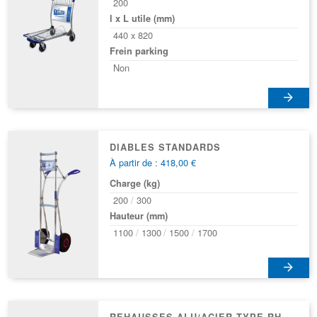
200
l x L utile (mm)
440 x 820
Frein parking
Non
DIABLES STANDARDS
À partir de : 418,00 €
Charge (kg)
200
300
Hauteur (mm)
1100
1300
1500
1700