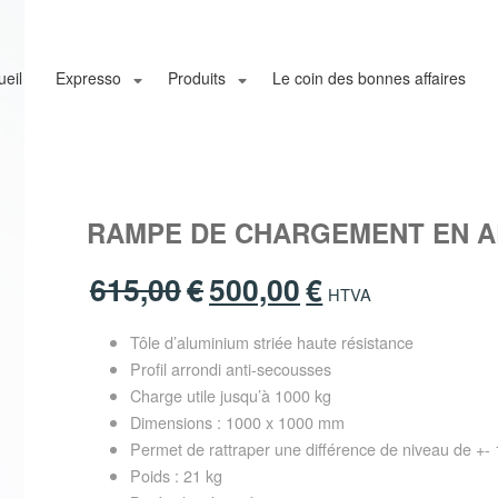
ueil
Expresso
Produits
Le coin des bonnes affaires
RAMPE DE CHARGEMENT EN AL
615,00
€
500,00
€
Le
Le
HTVA
prix
prix
Tôle d’aluminium striée haute résistance
initial
actuel
Profil arrondi anti-secousses
était :
est :
Charge utile jusqu’à 1000 kg
615,00€.
500,00€.
Dimensions : 1000 x 1000 mm
Permet de rattraper une différence de niveau de +
Poids : 21 kg