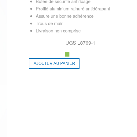
Butée de sécurité antiripage
Profilé aluminium rainuré antidérapant
Assure une bonne adhérence
Trous de main
Livraison non comprise
UGS L8769-1
quantité
AJOUTER AU PANIER
de
Rampe
de
chargement
en
aluminium
L8769