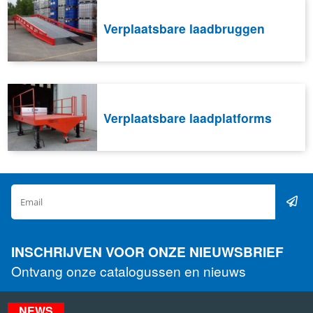
Verplaatsbare laadbruggen
Verplaatsbare laadplatforms
INSCHRIJVEN VOOR ONZE NIEUWSBRIEF
Ontvang onze catalogussen en nieuws
NEWS