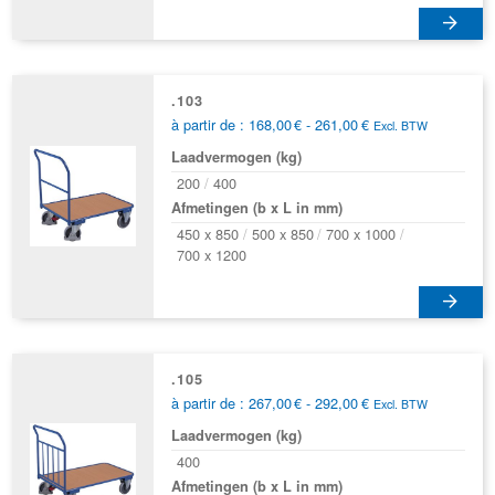
Dit
product
heeft
.103
Prijsklasse:
à partir de :
168,00
€
-
261,00
€
meerdere
Excl. BTW
168,00€
variaties.
Laadvermogen (kg)
tot
Deze
261,00€
200
400
optie
Afmetingen (b x L in mm)
kan
450 x 850
500 x 850
700 x 1000
gekozen
700 x 1200
worden
op
Dit
de
product
productpagina
heeft
.105
Prijsklasse:
à partir de :
267,00
€
-
292,00
€
meerdere
Excl. BTW
267,00€
variaties.
Laadvermogen (kg)
tot
Deze
292,00€
400
optie
Afmetingen (b x L in mm)