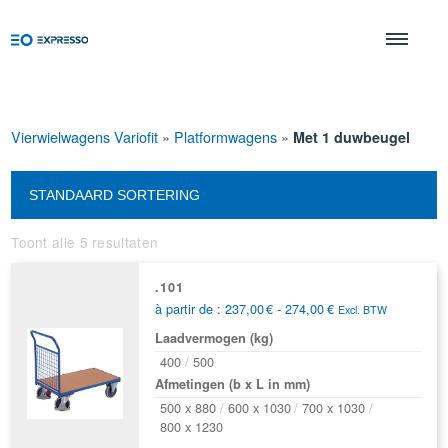
Vierwielwagens Variofit
»
Platformwagens
»
Met 1 duwbeugel
Toont alle 5 resultaten
.101
Prijsklasse:
à partir de :
237,00
€
-
274,00
€
Excl. BTW
237,00€
Laadvermogen (kg)
tot
274,00€
400
500
Afmetingen (b x L in mm)
500 x 880
600 x 1030
700 x 1030
800 x 1230