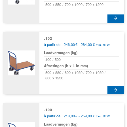
kan
500 x 850
700 x 1000
700 x 1200
gekozen
worden
op
Dit
de
product
productpagina
heeft
.102
Prijsklasse:
à partir de :
246,00
€
-
284,00
€
meerdere
Excl. BTW
246,00€
variaties.
Laadvermogen (kg)
tot
Deze
284,00€
400
500
optie
Afmetingen (b x L in mm)
kan
500 x 880
600 x 1030
700 x 1030
gekozen
800 x 1230
worden
op
Dit
de
product
productpagina
heeft
.100
Prijsklasse:
à partir de :
218,00
€
-
259,00
€
meerdere
Excl. BTW
218,00€
variaties.
Laadvermogen (kg)
tot