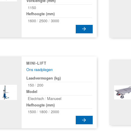
Vorklengte (mm)
de
1150
productpa
Hefhoogte (mm)
1600
2500
3000
Dit
uct
product
heeft
dere
meerdere
MINI-LIFT
ties.
variaties.
Ons raadplegen
e
Deze
Laadvermogen (kg)
optie
150
200
kan
Model
zen
gekozen
Electrisch
Manueel
en
worden
Hefhoogte (mm)
op
1500
1800
2000
de
uctpagina
productpa
Dit