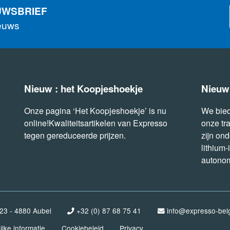
UWSBRIEF
ieuws
Nieuw : het Koopjeshoekje
Nieuw
Onze pagina ‘Het Koopjeshoekje’ is nu
We bied
online!Kwaliteitsartikelen van Expresso
onze tr
tegen gereduceerde prijzen.
zijn on
lithium-
autonom
123 - 4880 Aubel
+32 (0) 87 68 75 41
info@expresso-bel
ijke informatie
Cookiebeleid
Privacy