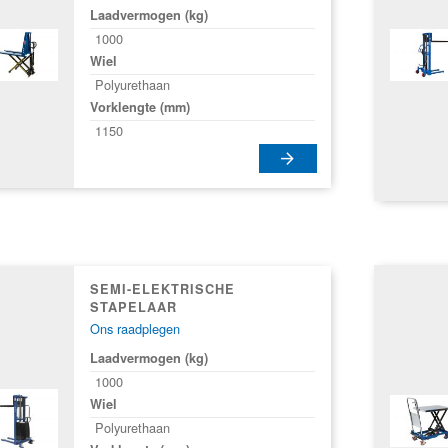
Laadvermogen (kg)
1000
Wiel
Polyurethaan
Vorklengte (mm)
1150
Dit
product
heeft
meerdere
SEMI-ELEKTRISCHE
variaties.
STAPELAAR
Deze
Ons raadplegen
optie
Laadvermogen (kg)
kan
1000
gekozen
Wiel
worden
Polyurethaan
op