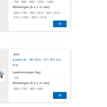
720
880
950
1300
1460
Afmetingen (b x L in mm)
gina
450 x 700
500 x 815
500 x 910
510 x 1000
520 x 1010
.803
Prijsklasse:
à partir de :
361,00
€
-
471,00
€
Excl.
361,00€
BTW
tot
471,00€
Laadvermogen (kg)
150
Afmetingen (b x L in mm)
450 x 720
600 x 900
gina