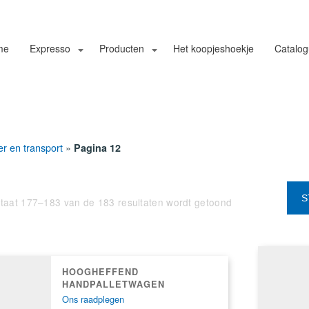
me
Expresso
Producten
Het koopjeshoekje
Catalo
er en transport
»
Pagina 12
taat 177–183 van de 183 resultaten wordt getoond
HOOGHEFFEND
HANDPALLETWAGEN
Ons raadplegen