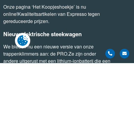
Onze pagina ‘Het Koopjeshoekje’ is nu
online!Kwaliteitsartikelen van Expresso tegen
gereduceerde prijzen.
Nieuw elektrische steekwagen
We bieden nu een nieuwe versie van onze
trappenklimmers aan: de PRO.Ze zijn onder
andere uitgerust met een lithium-ionbatterij die een
grotere autonomie garandeert. Ontdek ze nu!
EXPRESSO BELGIUM srl
Rue de Battice 123 - 4880 Aubel
+32 (0) 87 68 75 41
info@expresso-belgium.be
TVA : BE 0416.765.448
Algemene voorwaarden
Contact