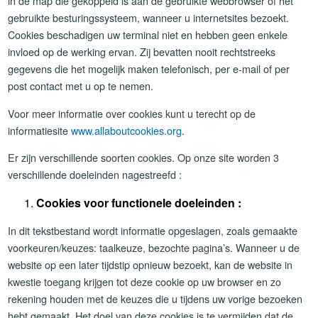
in de map die gekoppeld is aan de gebruikte webbrowser of het
gebruikte besturingssysteem, wanneer u internetsites bezoekt.
Cookies beschadigen uw terminal niet en hebben geen enkele
invloed op de werking ervan. Zij bevatten nooit rechtstreeks
gegevens die het mogelijk maken telefonisch, per e-mail of per
post contact met u op te nemen.
Voor meer informatie over cookies kunt u terecht op de
informatiesite
www.allaboutcookies.org
.
Er zijn verschillende soorten cookies. Op onze site worden 3
verschillende doeleinden nagestreefd :
Cookies voor functionele doeleinden :
In dit tekstbestand wordt informatie opgeslagen, zoals gemaakte
voorkeuren/keuzes: taalkeuze, bezochte pagina’s. Wanneer u de
website op een later tijdstip opnieuw bezoekt, kan de website in
kwestie toegang krijgen tot deze cookie op uw browser en zo
rekening houden met de keuzes die u tijdens uw vorige bezoeken
hebt gemaakt. Het doel van deze cookies is te vermijden dat de