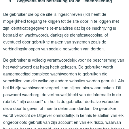
Gegevens met betrekking tot de “ledenrekening”
De gebruiker die op de site is ingeschreven (lid) heeft de
mogelijkheid toegang te krijgen tot de site door in te loggen met
zijn identificatiegegevens (e-mailadres dat bij de inschrijving is
bepaald en wachtwoord), dankzij de identificatiecookie, of
eventueel door gebruik te maken van systemen zoals de
verbindingsknoppen van sociale netwerken van derden.
De gebruiker is volledig verantwoordelijk voor de bescherming van
het wachtwoord dat hij/zij heeft gekozen. De gebruiker wordt
aangemoedigd complexe wachtwoorden te gebruiken die
verschillen van die welke op andere websites worden gebruikt. Als
het lid zijn wachtwoord vergeet, kan hij een nieuw aanmaken. Dit
paswoord waarborgt de vertrouwelijkheid van de informatie in de
rubriek “mijn account” en het is de gebruiker derhalve verboden
deze door te geven of mee te delen aan derden. De gebruiker
wordt verzocht de Uitgever onmiddellijk in kennis te stellen van elk
ongeoorloofd gebruik van zijn account en van elk risico, waarvan
hij op de hoogte is gesteld, dat een derde partij kennis kan hebben