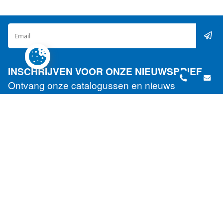
blokkeersysteem
aantal
INSCHRIJVEN VOOR ONZE NIEUWSBRIEF
Ontvang onze catalogussen en nieuws
NEWS
Transport & Logistics 2025
Expresso Belgium zal aanwezig zijn op de beurs
Transport & Logistics in Antwerpen van 14 tot 16
october.Kom gerust langs op stand 4201.
Nieuw : het Koopjeshoekje
Onze pagina ‘Het Koopjeshoekje’ is nu